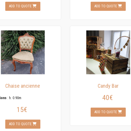
ADD TO QUOTE
ADD TO QUOTE
Chaise ancienne
Candy Bar
40€
ions
: h. 0.90m
15€
ADD TO QUOTE
ADD TO QUOTE