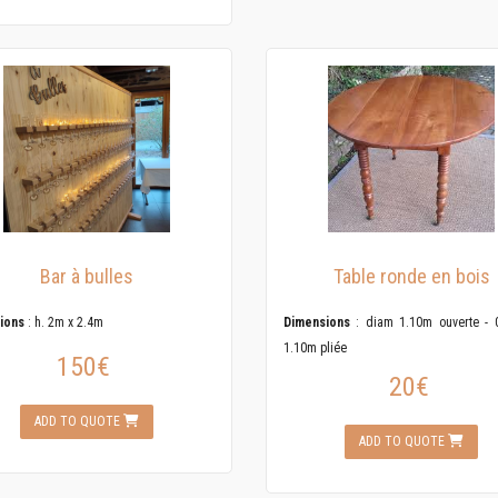
Bar à bulles
Table ronde en bois
ions
: h. 2m x 2.4m
Dimensions
: diam 1.10m ouverte - 
1.10m pliée
150€
20€
ADD TO QUOTE
ADD TO QUOTE