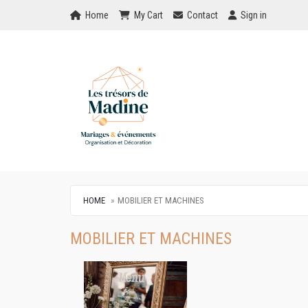
Home
My Cart
Checkout
Checkout
Home
My Cart
Contact
Sign in
HOME
MOBILIER ET MACHINES
MOBILIER ET MACHINES