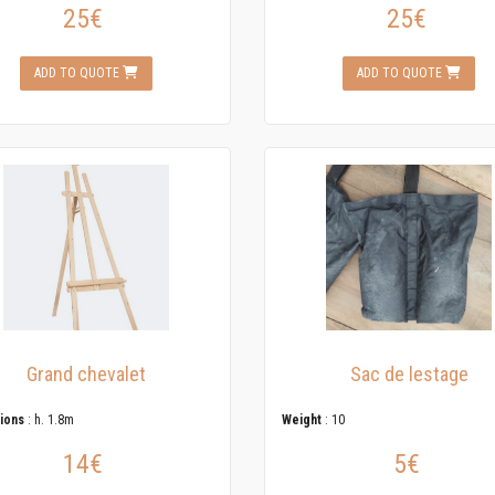
25€
25€
ADD TO QUOTE
ADD TO QUOTE
Grand chevalet
Sac de lestage
ions
: h. 1.8m
Weight
: 10
14€
5€