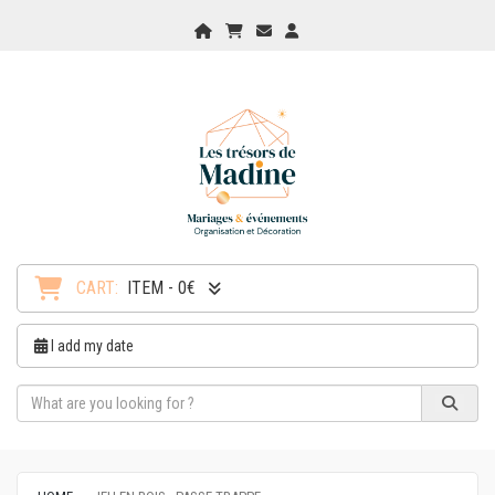
Home
My Cart
Checkout
Checkout
CART:
ITEM - 0€
I add my date