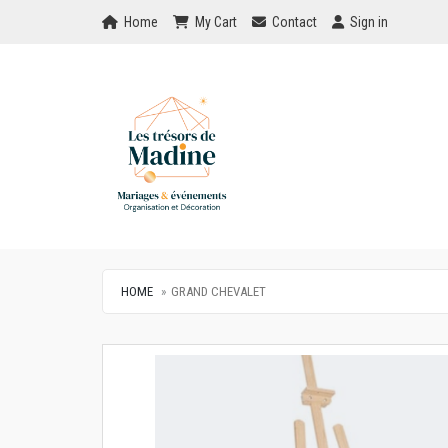
Home
My Cart
Checkout
Checkout
Home
My Cart
Contact
Sign in
HOME
GRAND CHEVALET