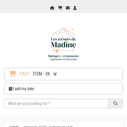
Home
My Cart
Checkout
Checkout
CART:
ITEM - 0€
I add my date