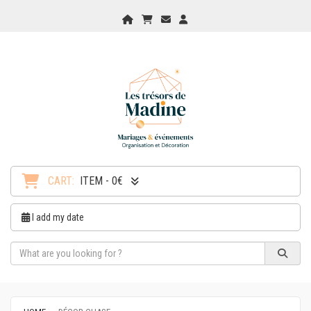
Home
My Cart
Checkout
Checkout
CART:
ITEM - 0€
I add my date