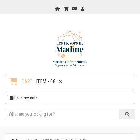
Home
My Cart
Checkout
Checkout
CART:
ITEM - 0€
I add my date