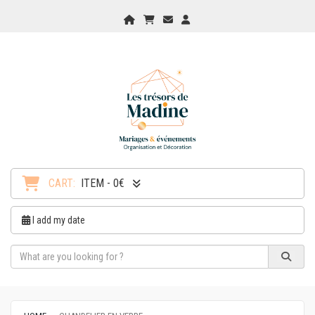
Home
My Cart
Checkout
Checkout
CART:
ITEM - 0€
I add my date